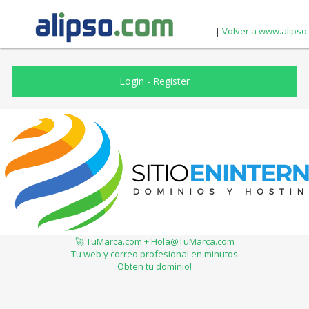
|
Volver a www.alipso
Login
-
Register
🚀 TuMarca.com + Hola@TuMarca.com
Tu web y correo profesional en minutos
Obten tu dominio!