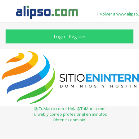
|
Volver a www.alipso
Login
-
Register
🚀 TuMarca.com + Hola@TuMarca.com
Tu web y correo profesional en minutos
Obten tu dominio!