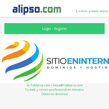
|
Volver a www.alipso
Login
-
Register
🚀 TuMarca.com + Hola@TuMarca.com
Tu web y correo profesional en minutos
Obten tu dominio!