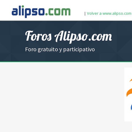
|
Volver a www.alipso.com
Foros Alipso.com
Foro gratuito y participativo