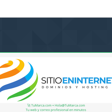
🚀 TuMarca.com + Hola@TuMarca.com
Tu web y correo profesional en minutos