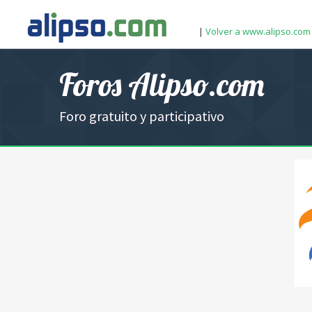
|
Volver a www.alipso.com
Foros Alipso.com
Foro gratuito y participativo