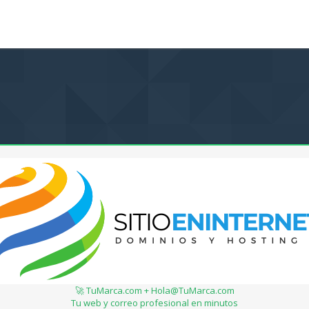
🚀 TuMarca.com + Hola@TuMarca.com
Tu web y correo profesional en minutos