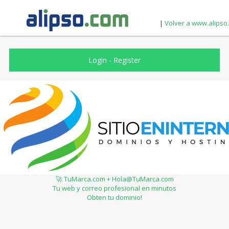
|
Volver a www.alipso
Login
-
Register
🚀 TuMarca.com + Hola@TuMarca.com
Tu web y correo profesional en minutos
Obten tu dominio!