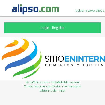
|
Volver a www.alipso
Login
-
Register
🚀 TuMarca.com + Hola@TuMarca.com
Tu web y correo profesional en minutos
Obten tu dominio!