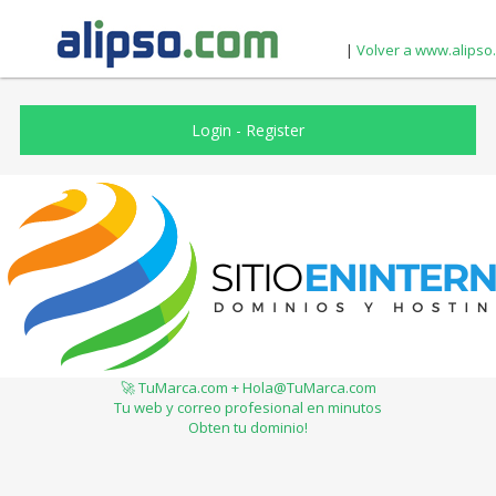
|
Volver a www.alipso
Login
-
Register
🚀 TuMarca.com + Hola@TuMarca.com
Tu web y correo profesional en minutos
Obten tu dominio!