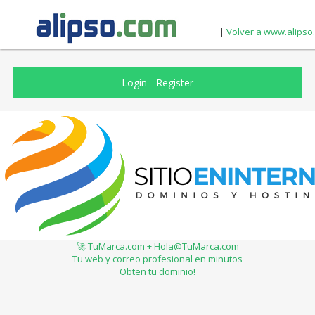
|
Volver a www.alipso
Login
-
Register
🚀 TuMarca.com + Hola@TuMarca.com
Tu web y correo profesional en minutos
Obten tu dominio!