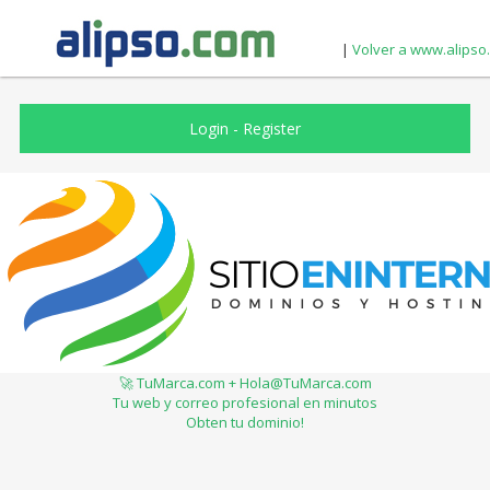
|
Volver a www.alipso
Login
-
Register
🚀 TuMarca.com + Hola@TuMarca.com
Tu web y correo profesional en minutos
Obten tu dominio!