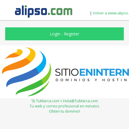
|
Volver a www.alipso
Login
-
Register
🚀 TuMarca.com + Hola@TuMarca.com
Tu web y correo profesional en minutos
Obten tu dominio!