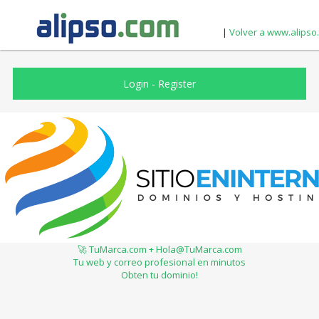
|
Volver a www.alipso
Login
-
Register
🚀 TuMarca.com + Hola@TuMarca.com
Tu web y correo profesional en minutos
Obten tu dominio!