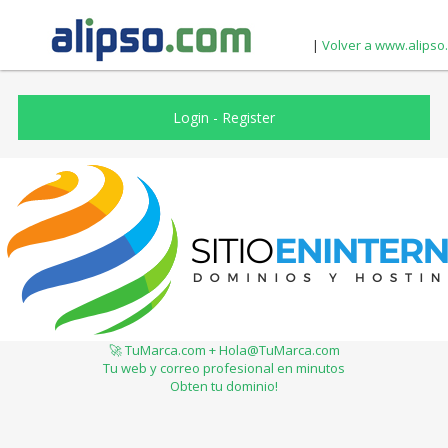
|
Volver a www.alipso
Login
-
Register
🚀 TuMarca.com + Hola@TuMarca.com
Tu web y correo profesional en minutos
Obten tu dominio!