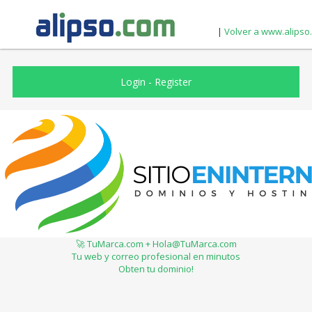
|
Volver a www.alipso
Login
-
Register
🚀 TuMarca.com + Hola@TuMarca.com
Tu web y correo profesional en minutos
Obten tu dominio!