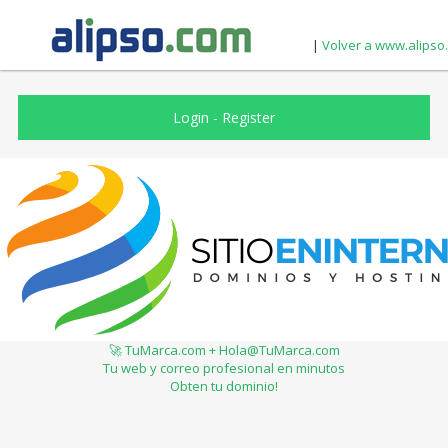
|
Volver a www.alipso
Login
-
Register
🚀 TuMarca.com + Hola@TuMarca.com
Tu web y correo profesional en minutos
Obten tu dominio!