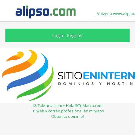
|
Volver a www.alipso
Login
-
Register
🚀 TuMarca.com + Hola@TuMarca.com
Tu web y correo profesional en minutos
Obten tu dominio!