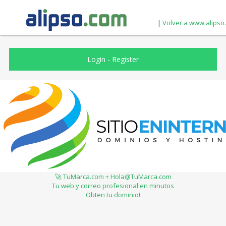
|
Volver a www.alipso
Login
-
Register
🚀 TuMarca.com + Hola@TuMarca.com
Tu web y correo profesional en minutos
Obten tu dominio!