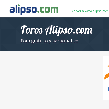
|
Volver a www.alipso.com
Foros Alipso.com
Foro gratuito y participativo