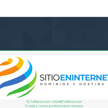
🚀 TuMarca.com + Hola@TuMarca.com
Tu web y correo profesional en minutos