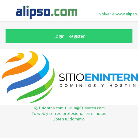
|
Volver a www.alipso
Login
-
Register
🚀 TuMarca.com + Hola@TuMarca.com
Tu web y correo profesional en minutos
Obten tu dominio!