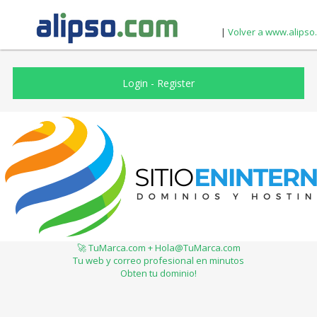
|
Volver a www.alipso
Login
-
Register
🚀 TuMarca.com + Hola@TuMarca.com
Tu web y correo profesional en minutos
Obten tu dominio!