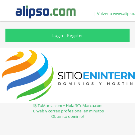
|
Volver a www.alipso
Login
-
Register
🚀 TuMarca.com + Hola@TuMarca.com
Tu web y correo profesional en minutos
Obten tu dominio!