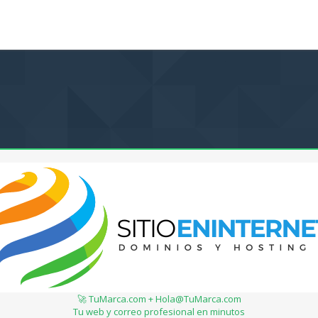
🚀 TuMarca.com + Hola@TuMarca.com
Tu web y correo profesional en minutos