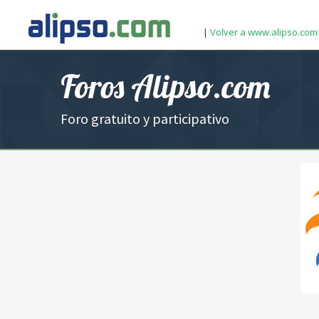
|
Volver a www.alipso.com
Foros Alipso.com
Foro gratuito y participativo