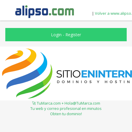
|
Volver a www.alipso
Login
-
Register
🚀 TuMarca.com + Hola@TuMarca.com
Tu web y correo profesional en minutos
Obten tu dominio!