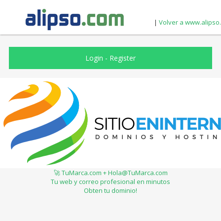
|
Volver a www.alipso
Login
-
Register
🚀 TuMarca.com + Hola@TuMarca.com
Tu web y correo profesional en minutos
Obten tu dominio!