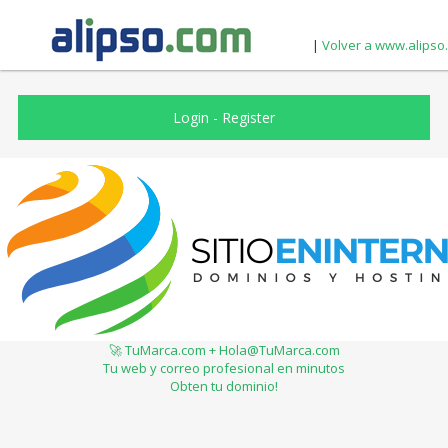
|
Volver a www.alipso
Login
-
Register
🚀 TuMarca.com + Hola@TuMarca.com
Tu web y correo profesional en minutos
Obten tu dominio!