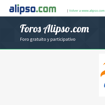
|
Volver a www.alipso.com
Foros Alipso.com
Foro gratuito y participativo