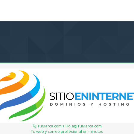
🚀 TuMarca.com + Hola@TuMarca.com
Tu web y correo profesional en minutos