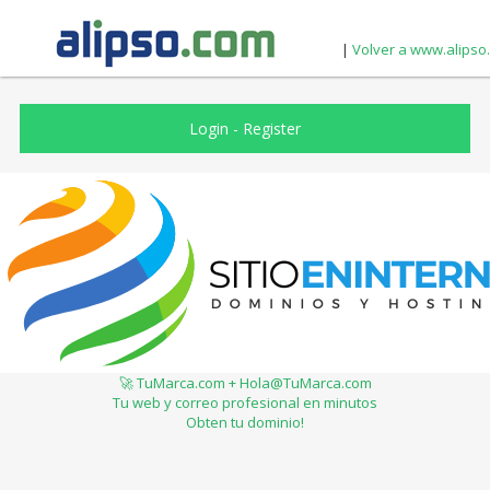
|
Volver a www.alipso
Login
-
Register
🚀 TuMarca.com + Hola@TuMarca.com
Tu web y correo profesional en minutos
Obten tu dominio!