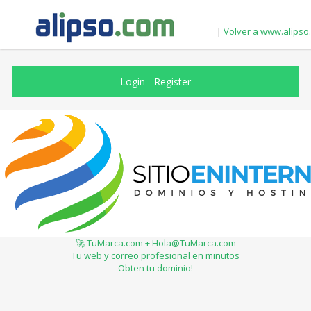
|
Volver a www.alipso
Login
-
Register
🚀 TuMarca.com + Hola@TuMarca.com
Tu web y correo profesional en minutos
Obten tu dominio!