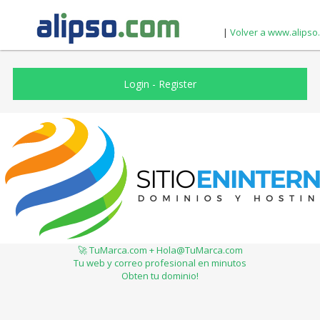
|
Volver a www.alipso
Login
-
Register
🚀 TuMarca.com + Hola@TuMarca.com
Tu web y correo profesional en minutos
Obten tu dominio!