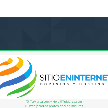
🚀 TuMarca.com + Hola@TuMarca.com
Tu web y correo profesional en minutos