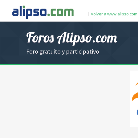
|
Volver a www.alipso.com
Foros Alipso.com
Foro gratuito y participativo