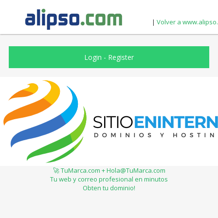
|
Volver a www.alipso
Login
-
Register
🚀 TuMarca.com + Hola@TuMarca.com
Tu web y correo profesional en minutos
Obten tu dominio!