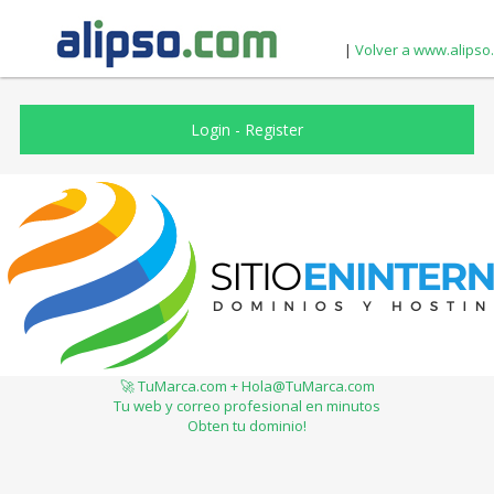
|
Volver a www.alipso
Login
-
Register
🚀 TuMarca.com + Hola@TuMarca.com
Tu web y correo profesional en minutos
Obten tu dominio!