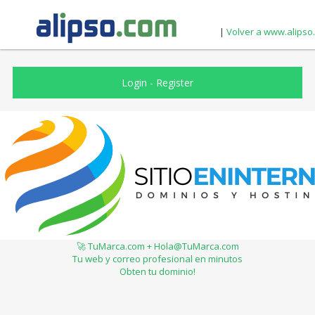
|
Volver a www.alipso
Login
-
Register
🚀 TuMarca.com + Hola@TuMarca.com
Tu web y correo profesional en minutos
Obten tu dominio!