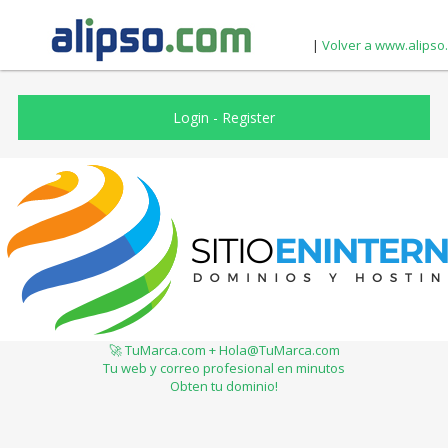
|
Volver a www.alipso
Login
-
Register
🚀 TuMarca.com + Hola@TuMarca.com
Tu web y correo profesional en minutos
Obten tu dominio!