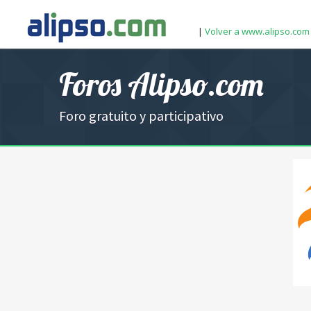
|
Volver a www.alipso.com
Foros Alipso.com
Foro gratuito y participativo