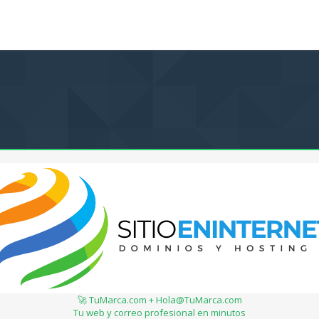
🚀 TuMarca.com + Hola@TuMarca.com
Tu web y correo profesional en minutos