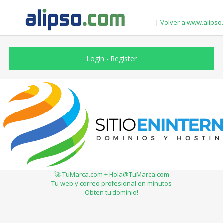
|
Volver a www.alipso
Login
-
Register
🚀 TuMarca.com + Hola@TuMarca.com
Tu web y correo profesional en minutos
Obten tu dominio!