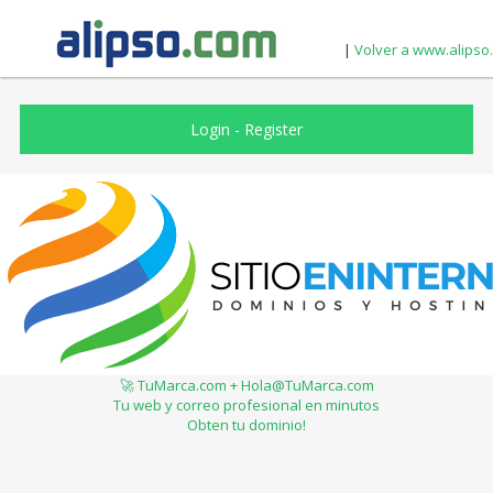
|
Volver a www.alipso
Login
-
Register
🚀 TuMarca.com + Hola@TuMarca.com
Tu web y correo profesional en minutos
Obten tu dominio!