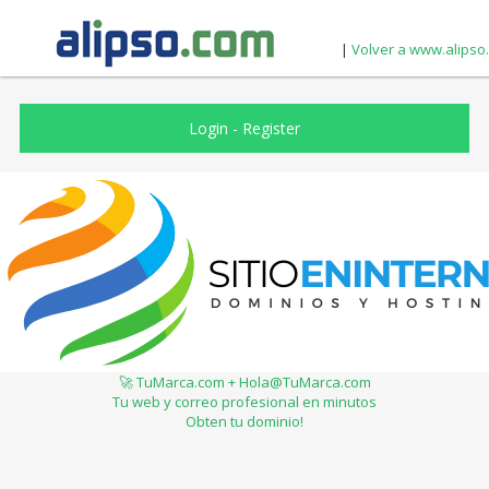
|
Volver a www.alipso
Login
-
Register
🚀 TuMarca.com + Hola@TuMarca.com
Tu web y correo profesional en minutos
Obten tu dominio!