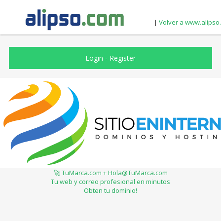
|
Volver a www.alipso
Login
-
Register
🚀 TuMarca.com + Hola@TuMarca.com
Tu web y correo profesional en minutos
Obten tu dominio!