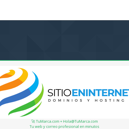
🚀 TuMarca.com + Hola@TuMarca.com
Tu web y correo profesional en minutos