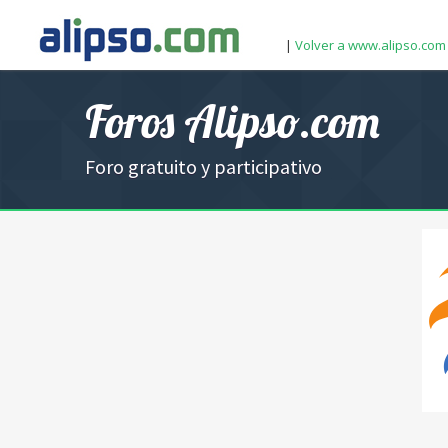
|
Volver a www.alipso.com
Foros Alipso.com
Foro gratuito y participativo