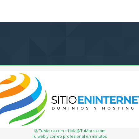
🚀 TuMarca.com + Hola@TuMarca.com
Tu web y correo profesional en minutos