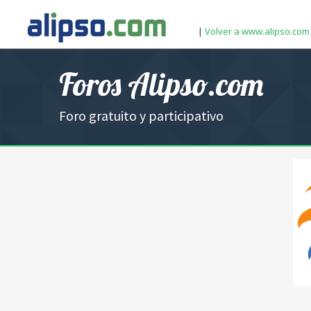
|
Volver a www.alipso.com
Foros Alipso.com
Foro gratuito y participativo