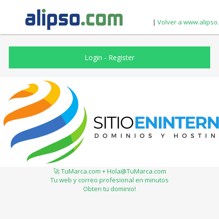
|
Volver a www.alipso
Login
-
Register
🚀 TuMarca.com + Hola@TuMarca.com
Tu web y correo profesional en minutos
Obten tu dominio!