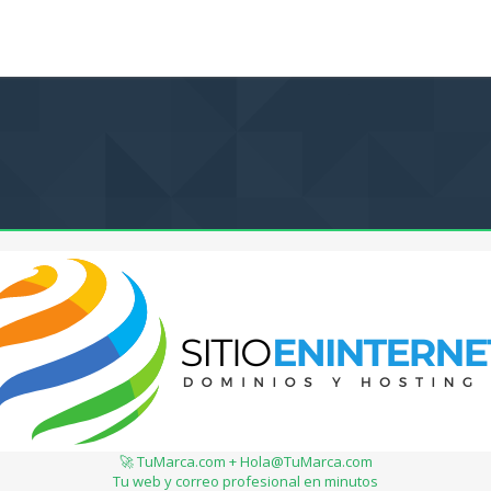
🚀 TuMarca.com + Hola@TuMarca.com
Tu web y correo profesional en minutos