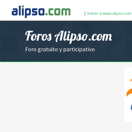
|
Volver a www.alipso.com
Foros Alipso.com
Foro gratuito y participativo