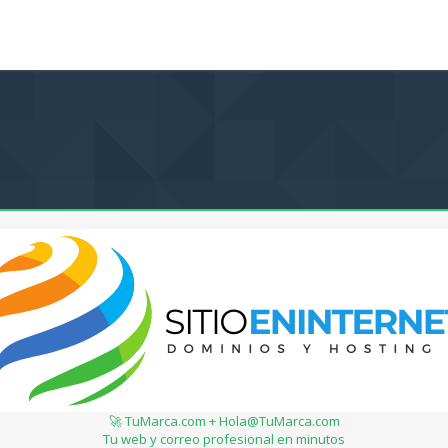
🚀 TuMarca.com + Hola@TuMarca.com
Tu web y correo profesional en minutos