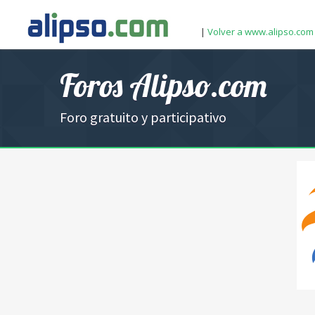
|
Volver a www.alipso.com
Foros Alipso.com
Foro gratuito y participativo