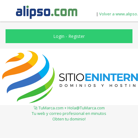
|
Volver a www.alipso
Login
-
Register
🚀 TuMarca.com + Hola@TuMarca.com
Tu web y correo profesional en minutos
Obten tu dominio!