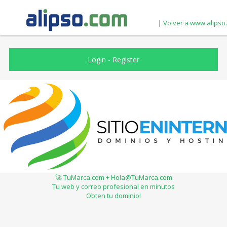
|
Volver a www.alipso
Login
-
Register
🚀 TuMarca.com + Hola@TuMarca.com
Tu web y correo profesional en minutos
Obten tu dominio!