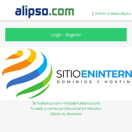
|
Volver a www.alipso
Login
-
Register
🚀 TuMarca.com + Hola@TuMarca.com
Tu web y correo profesional en minutos
Obten tu dominio!