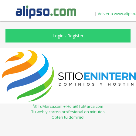
|
Volver a www.alipso
Login
-
Register
🚀 TuMarca.com + Hola@TuMarca.com
Tu web y correo profesional en minutos
Obten tu dominio!