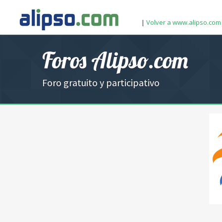
|
Volver a www.alipso.com
Foros Alipso.com
Foro gratuito y participativo