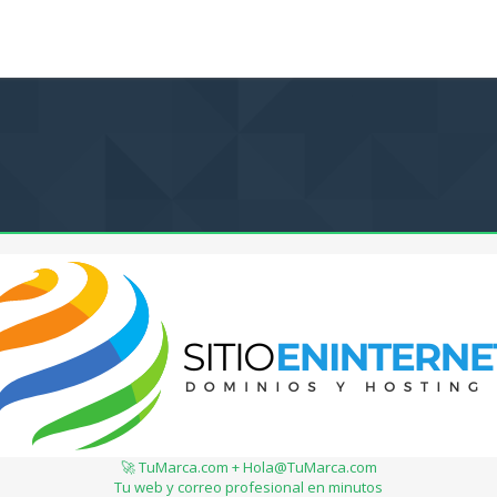
🚀 TuMarca.com + Hola@TuMarca.com
Tu web y correo profesional en minutos