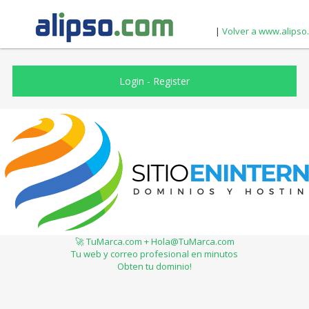
|
Volver a www.alipso
Login
-
Register
🚀 TuMarca.com + Hola@TuMarca.com
Tu web y correo profesional en minutos
Obten tu dominio!